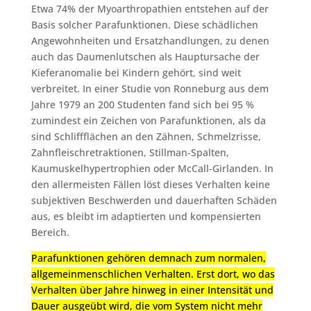
Etwa 74% der Myoarthropathien entstehen auf der
Basis solcher Parafunktionen. Diese schädlichen
Angewohnheiten und Ersatzhandlungen, zu denen
auch das Daumenlutschen als Hauptursache der
Kieferanomalie bei Kindern gehört, sind weit
verbreitet. In einer Studie von Ronneburg aus dem
Jahre 1979 an 200 Studenten fand sich bei 95 %
zumindest ein Zeichen von Parafunktionen, als da
sind Schliffflächen an den Zähnen, Schmelzrisse,
Zahnfleischretraktionen, Stillman-Spalten,
Kaumuskelhypertrophien oder McCall-Girlanden. In
den allermeisten Fällen löst dieses Verhalten keine
subjektiven Beschwerden und dauerhaften Schäden
aus, es bleibt im adaptierten und kompensierten
Bereich.
Parafunktionen gehören demnach zum normalen,
allgemeinmenschlichen Verhalten. Erst dort, wo das
Verhalten über Jahre hinweg in einer Intensität und
Dauer ausgeübt wird, die vom System nicht mehr