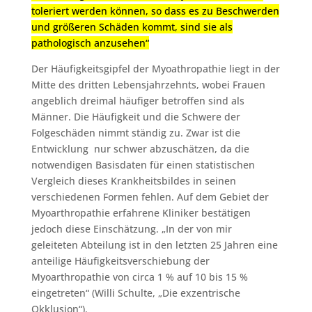
toleriert werden können, so dass es zu Beschwerden
und größeren Schäden kommt, sind sie als
pathologisch anzusehen“
Der Häufigkeitsgipfel der Myoathropathie liegt in der
Mitte des dritten Lebensjahrzehnts, wobei Frauen
angeblich dreimal häufiger betroffen sind als
Männer. Die Häufigkeit und die Schwere der
Folgeschäden nimmt ständig zu. Zwar ist die
Entwicklung nur schwer abzuschätzen, da die
notwendigen Basisdaten für einen statistischen
Vergleich dieses Krankheitsbildes in seinen
verschiedenen Formen fehlen. Auf dem Gebiet der
Myoarthropathie erfahrene Kliniker bestätigen
jedoch diese Einschätzung. „In der von mir
geleiteten Abteilung ist in den letzten 25 Jahren eine
anteilige Häufigkeitsverschiebung der
Myoarthropathie von circa 1 % auf 10 bis 15 %
eingetreten“ (Willi Schulte, „Die exzentrische
Okklusion“).