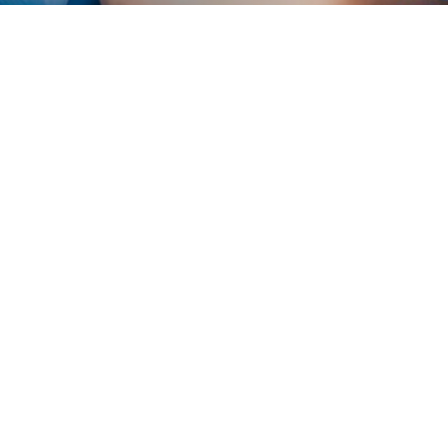
Wann implantieren
Es gibt Patienten, bei denen keine
ausreichende Zahl von Zahnpfeilern
vorhanden ist, um einen festsitzenden
Zahnersatz eingliedern zu können bzw.
auch für den festen Halt von
herausnehmbaren Zahnersatz zu wenig
Pfeiler vorhanden sind. Hier ist die
Implantation eine gute Möglichkeit des
Zahnersatzes.