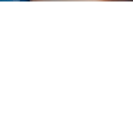
Unsere Praxis
In unseren hellen, modernen
Praxisräumen im 1.OG bieten wir Ihnen
zusammen mit unserem Praxisteam eine
sympathische, persönliche Atmosphäre
ohne längere Wartezeiten.