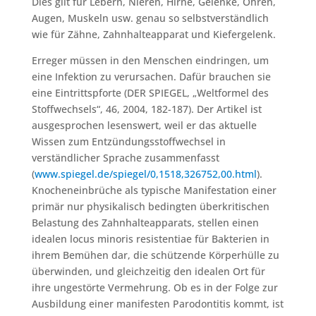
Dies gilt für Lebern, Nieren, Hirne, Gelenke, Ohren,
Augen, Muskeln usw. genau so selbstverständlich
wie für Zähne, Zahnhalteapparat und Kiefergelenk.
Erreger müssen in den Menschen eindringen, um
eine Infektion zu verursachen. Dafür brauchen sie
eine Eintrittspforte (DER SPIEGEL, „Weltformel des
Stoffwechsels“, 46, 2004, 182-187). Der Artikel ist
ausgesprochen lesenswert, weil er das aktuelle
Wissen zum Entzündungsstoffwechsel in
verständlicher Sprache zusammenfasst
(
www.spiegel.de/spiegel/0,1518,326752,00.html
).
Knocheneinbrüche als typische Manifestation einer
primär nur physikalisch bedingten überkritischen
Belastung des Zahnhalteapparats, stellen einen
idealen locus minoris resistentiae für Bakterien in
ihrem Bemühen dar, die schützende Körperhülle zu
überwinden, und gleichzeitig den idealen Ort für
ihre ungestörte Vermehrung. Ob es in der Folge zur
Ausbildung einer manifesten Parodontitis kommt, ist