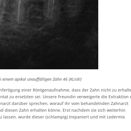
einem apikal unauffälligen Zahn 46 (KLick!)
nfertigung einer Röntgenaufnahme, dass der Zahn nicht zu erhalt
tat zu ersetzten sei. Unsere Freundin verweigerte die Extraktion 
ahnarzt darüber sprechen, worauf ihr vom behandelnden Zahnarzt
and diesen Zahn erhalten könne. Erst nachdem sie sich weiterhin
u lassen, wurde dieser (schlampig) trepaniert und mit Ledermix