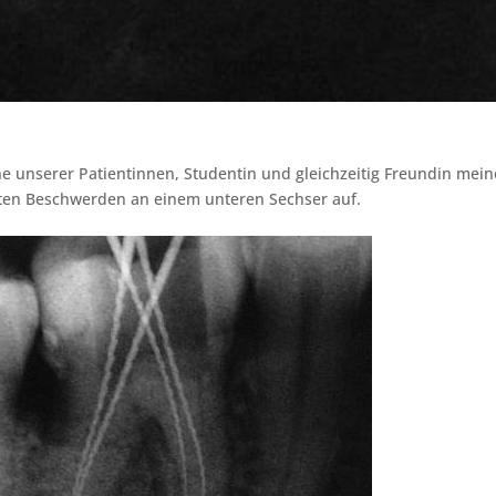
 unserer Patientinnen, Studentin und gleichzeitig Freundin mein
uten Beschwerden an einem unteren Sechser auf.