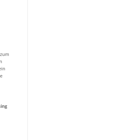
e zum
an
ein
be
sing