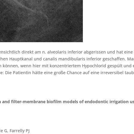
nsichtlich direkt am n. alveolaris inferior abgerissen und hat ein
hen Hauptkanal und canalis mandibularis inferior geschaffen. M
ren können, wenn hier mit konzentriertem Hypochlorid gespült und 
: Die Patientin hätte eine große Chance auf eine irreversibel tau
 and filter-membrane biofilm models of endodontic irrigation u
 G, Farrelly PJ