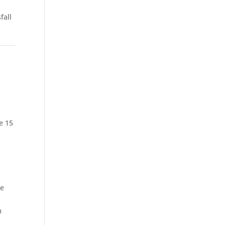
fall
e 15
se
m