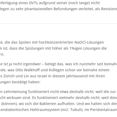
Anfertigung eines DVTs aufgrund seiner (noch lange) nicht
legen zu sehr phantasievollen Befundungen verleitet, als Revisions
ie, die das Spülen mit hochkonzentrierten NaOCl-Lösungen
n ist, dass die Spülungen mit höher als 1%igen Lösungen die
rn.
 ist ja nicht irgendwer – belegt das, was ich nunmehr seit beinah
le, was Otto Walkhoff und Kollegen schon vor beinahe einem
 Zürich und Lin aus Israel in diesem Jahrtausend mit ihren
ungen bestätigt haben:
n Lehrmeinung funktioniert nicht etwa deshalb nicht, weil die zur
t wirksam sind. Es funktioniert vielmehr deshalb nicht, weil die
 (können), wo sich die Bakterien aufhalten. Und wo halten sich die
n endodontischen Hohlraumsystem (incl. Tubuli), im Peridontalrau