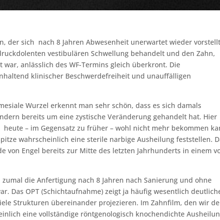
n, der sich nach 8 Jahren Abwesenheit unerwartet wieder vorstellt
 druckdolenten vestibulären Schwellung behandelt und den Zahn,
 war, anlässlich des WF-Termins gleich überkront. Die
nhaltend klinischer Beschwerdefreiheit und unauffälligen
esiale Wurzel erkennt man sehr schön, dass es sich damals
ndern bereits um eine zystische Veränderung gehandelt hat. Hier
er heute – im Gegensatz zu früher – wohl nicht mehr bekommen ka
itze wahrscheinlich eine sterile narbige Ausheilung feststellen. 
de von Engel bereits zur Mitte des letzten Jahrhunderts in einem v
t, zumal die Anfertigung nach 8 Jahren nach Sanierung und ohne
ar. Das OPT (Schichtaufnahme) zeigt ja häufig wesentlich deutlich
viele Strukturen übereinander projezieren. Im Zahnfilm, den wir d
inlich eine vollständige röntgenologisch knochendichte Ausheilu