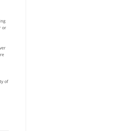
ing
r or
ver
ere
ty of