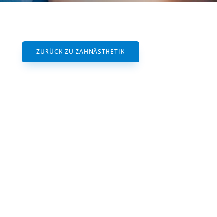
ZURÜCK ZU ZAHNÄSTHETIK
Keramik-Inlays im
Seitenzahnbereich
Durch den Zahntechniker gefertigte
Keramik-Inlays und Keramik-Teilkronen
stellen die kostspieligste, aber
unbestritten auch die ästhetisch