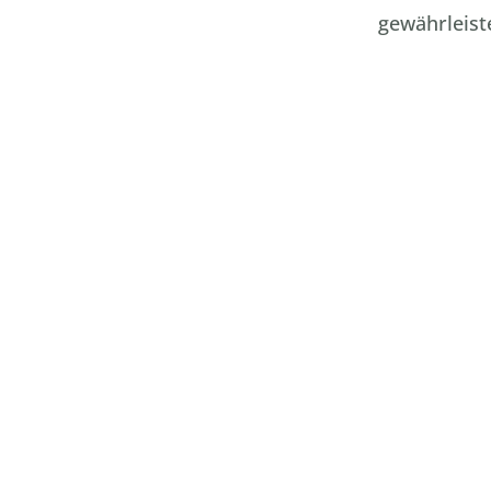
gewährleist
Öffnungszeiten:
Montag – Donnerstag:
7:30 Uhr – 19:30 Uhr
Freitag:
07:30 – 13:30 Uhr
und nach Vereinbarung.
Kontakt-Informationen:
Fritz-Hommel-Weg 4
80805 München