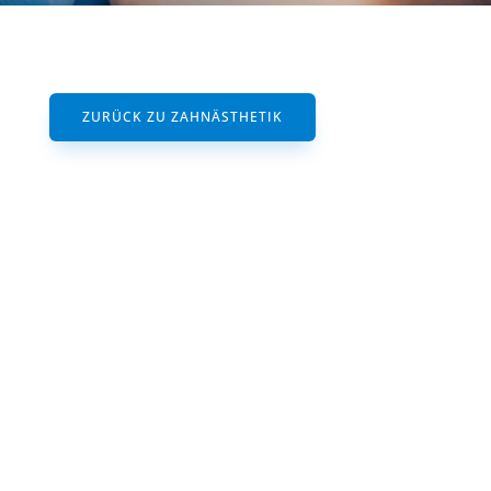
ZURÜCK ZU ZAHNÄSTHETIK
Aufhellen der eigenen
Zähne
Das Bleichen, also das Aufhellen der
eigenen Zähne ist besonders bei unseren
Patientinnen zur Zeit sehr aktuell.
Während man bei den früheren